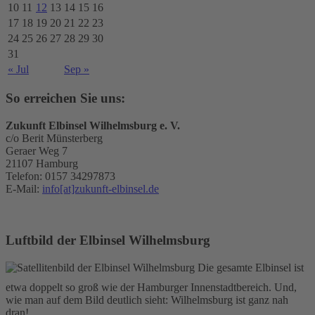
10
11
12
13
14
15
16
17
18
19
20
21
22
23
24
25
26
27
28
29
30
31
« Jul
Sep »
So erreichen Sie uns:
Zukunft Elbinsel Wilhelmsburg e. V.
c/o Berit Münsterberg
Geraer Weg 7
21107 Hamburg
Telefon: 0157 34297873
E-Mail:
info[at]zukunft-elbinsel.de
Luftbild der Elbinsel Wilhelmsburg
Die gesamte Elbinsel ist
etwa doppelt so groß wie der Hamburger Innenstadtbereich. Und,
wie man auf dem Bild deutlich sieht: Wilhelmsburg ist ganz nah
dran!