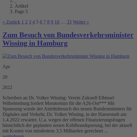
Artikel
Page 5
« Zurück
1
2
3
4
5
6
7
8
9
10
…
33
Weiter »
Zum Besuch von Bundesverkehrsminister
Wissing in Hamburg
Apr
20
2022
Schreiben an Dr. Volker Wissing: Verein Zukunft Elbinsel
Wilhelmsburg fordert Moratorium für die A26-Ost*** Mit
Spannung wurde der Antrittsbesuch des neuen Bundesministers für
Digitales und Verkehr, Dr. Volker Wissing, in der Hansestadt am
1.4.2022 erwartet. U.a. wegen der offenen Finanzierungsfragen
hinsichtlich der geplanten neuen Köhlbrandquerung, bei der aktuell
mit Kosten von mindestens 3,5 Milliarden gerechnet ...
weiterlesen →