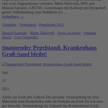
von zwei Abgeordneten vertreten: Metin Hakverdi, SPD und
Manuel Sarrazin, GRÜNE. Gemeinsam mit Harburg und Bergedorf
gehört Wilhelmsburg zum Wahlkreis 23. ...
weiterlesen →
Aktuelles
·
Pegelstand
·
Pegelstand 2021
Manuel Sarrazin
·
Metin Hakverdi
·
Sonja Jacobsen
·
Stephan
Jersch
·
Uwe Schneider
Spannender Pegelstand: Krankenhaus
Groß-Sand bleibt!
Sep
15
2021
Audio am Ende des Artikels Die gesamte Veranstaltung im Ton-
Mitschnitt zum Runterladen oder als Podcast am Ende Es war eine
gut besuchte Veranstaltung zur Zukunft das Krankenhaus Groß-