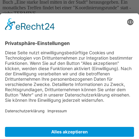
Buch „Eine starke Insel mitten in der Stadt“ herausgegeben. Ein
monatliches Treffen findet bei einer "Koordinierungsrunde" statt -
siehe TERMINE.
Schlagwörter
A26-Ost
Autobahn
Akzeptanzbeschaffung
Baukultur
Bezirk Mitte
Beirat für Stadtteilentwicklung
Bundesverkehrswegeplan
Bildungsoffensive
Bürgerbeteiligung
DEGES
Erzbistum Hamburg
Drittelmix
Gesundheit
Groß-Sand
Feinstaub
Fahrradweg
Grundrechte
Hafenquerspange
IBA
Hafenpassage
igs
Köhlbrandbrücke
Kohlekraftwerk
Krankenhaus Groß Sand
Luftschadstoffe
Logistik
Lärmschutz
Mitgliederversammlung 2015
Planfeststellungsbeschluss
Müllverbrennungsanlage
Planfeststellungsverfahren
Pressemitteilung
Rahmenkonzept
Referendum
Stadtautobahn
Sprung über die Elbe
U4
Stadtentwicklung
Wilhelmsburger
Wilhelmsburger Mitte
Volksinitiativen
UKE
Reichsstraße
Zollzaun Spreehafen
Öffentliche Anhörung
Öffentlicher
Raum