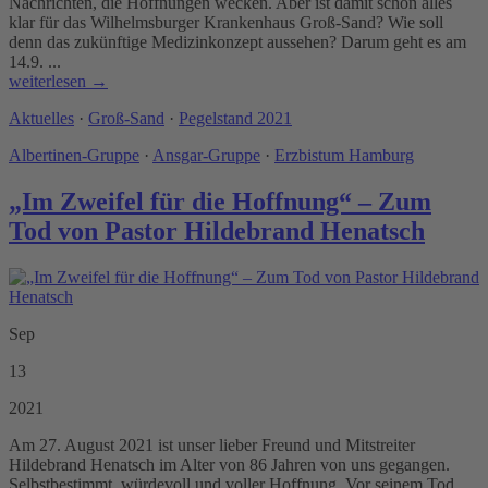
Nachrichten, die Hoffnungen wecken. Aber ist damit schon alles
klar für das Wilhelmsburger Krankenhaus Groß-Sand? Wie soll
denn das zukünftige Medizinkonzept aussehen? Darum geht es am
14.9. ...
weiterlesen →
Aktuelles
·
Groß-Sand
·
Pegelstand 2021
Albertinen-Gruppe
·
Ansgar-Gruppe
·
Erzbistum Hamburg
„Im Zweifel für die Hoffnung“ – Zum
Tod von Pastor Hildebrand Henatsch
Sep
13
2021
Am 27. August 2021 ist unser lieber Freund und Mitstreiter
Hildebrand Henatsch im Alter von 86 Jahren von uns gegangen.
Selbstbestimmt, würdevoll und voller Hoffnung. Vor seinem Tod,