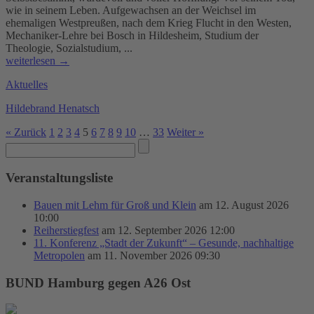
wie in seinem Leben. Aufgewachsen an der Weichsel im
ehemaligen Westpreußen, nach dem Krieg Flucht in den Westen,
Mechaniker-Lehre bei Bosch in Hildesheim, Studium der
Theologie, Sozialstudium, ...
weiterlesen →
Aktuelles
Hildebrand Henatsch
« Zurück
1
2
3
4
5
6
7
8
9
10
…
33
Weiter »
Veranstaltungsliste
Bauen mit Lehm für Groß und Klein
am 12. August 2026
10:00
Reiherstiegfest
am 12. September 2026 12:00
11. Konferenz „Stadt der Zukunft“ – Gesunde, nachhaltige
Metropolen
am 11. November 2026 09:30
BUND Hamburg gegen A26 Ost