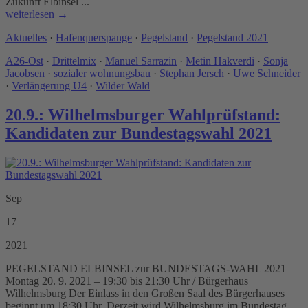
Zukunft Elbinsel ...
weiterlesen →
Aktuelles
·
Hafenquerspange
·
Pegelstand
·
Pegelstand 2021
A26-Ost
·
Drittelmix
·
Manuel Sarrazin
·
Metin Hakverdi
·
Sonja
Jacobsen
·
sozialer wohnungsbau
·
Stephan Jersch
·
Uwe Schneider
·
Verlängerung U4
·
Wilder Wald
20.9.: Wilhelmsburger Wahlprüfstand:
Kandidaten zur Bundestagswahl 2021
Sep
17
2021
PEGELSTAND ELBINSEL zur BUNDESTAGS-WAHL 2021
Montag 20. 9. 2021 – 19:30 bis 21:30 Uhr / Bürgerhaus
Wilhelmsburg Der Einlass in den Großen Saal des Bürgerhauses
beginnt um 18:30 Uhr. Derzeit wird Wilhelmsburg im Bundestag