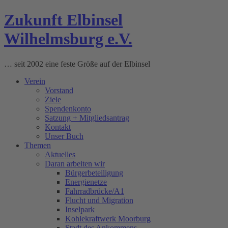
Zukunft Elbinsel
Wilhelmsburg e.V.
… seit 2002 eine feste Größe auf der Elbinsel
Verein
Vorstand
Ziele
Spendenkonto
Satzung + Mitgliedsantrag
Kontakt
Unser Buch
Themen
Aktuelles
Daran arbeiten wir
Bürgerbeteiligung
Energienetze
Fahrradbrücke/A1
Flucht und Migration
Inselpark
Kohlekraftwerk Moorburg
Stadt des Ankommens