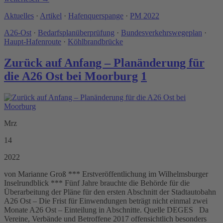
Aktuelles
·
Artikel
·
Hafenquerspange
·
PM 2022
A26-Ost
·
Bedarfsplanüberprüfung
·
Bundesverkehrswegeplan
·
Haupt-Hafenroute
·
Köhlbrandbrücke
Zurück auf Anfang – Planänderung für
die A26 Ost bei Moorburg
1
Mrz
14
2022
von Marianne Groß *** Erstveröffentlichung im Wilhelmsburger
Inselrundblick *** Fünf Jahre brauchte die Behörde für die
Überarbeitung der Pläne für den ersten Abschnitt der Stadtautobahn
A26 Ost – Die Frist für Einwendungen beträgt nicht einmal zwei
Monate A26 Ost – Einteilung in Abschnitte. Quelle DEGES Da
Vereine, Verbände und Betroffene 2017 offensichtlich besonders