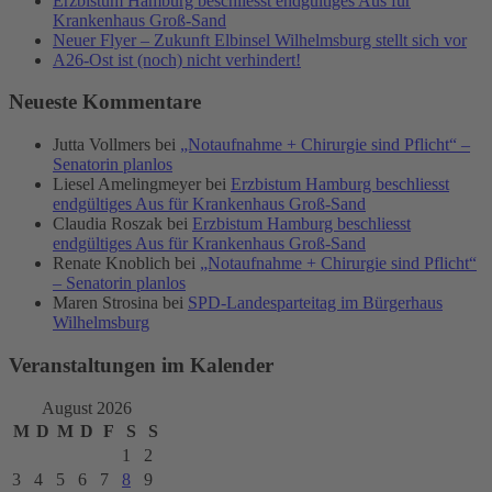
Erzbistum Hamburg beschliesst endgültiges Aus für
Krankenhaus Groß-Sand
Neuer Flyer – Zukunft Elbinsel Wilhelmsburg stellt sich vor
A26-Ost ist (noch) nicht verhindert!
Neueste Kommentare
Jutta Vollmers
bei
„Notaufnahme + Chirurgie sind Pflicht“ –
Senatorin planlos
Liesel Amelingmeyer
bei
Erzbistum Hamburg beschliesst
endgültiges Aus für Krankenhaus Groß-Sand
Claudia Roszak
bei
Erzbistum Hamburg beschliesst
endgültiges Aus für Krankenhaus Groß-Sand
Renate Knoblich
bei
„Notaufnahme + Chirurgie sind Pflicht“
– Senatorin planlos
Maren Strosina
bei
SPD-Landesparteitag im Bürgerhaus
Wilhelmsburg
Veranstaltungen im Kalender
August 2026
M
D
M
D
F
S
S
1
2
3
4
5
6
7
8
9