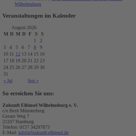
Wilhelmsburg
Veranstaltungen im Kalender
August 2026
M
D
M
D
F
S
S
1
2
3
4
5
6
7
8
9
10
11
12
13
14
15
16
17
18
19
20
21
22
23
24
25
26
27
28
29
30
31
« Jul
Sep »
So erreichen Sie uns:
Zukunft Elbinsel Wilhelmsburg e. V.
c/o Berit Münsterberg
Geraer Weg 7
21107 Hamburg
Telefon: 0157 34297873
E-Mail:
info[at]zukunft-elbinsel.de