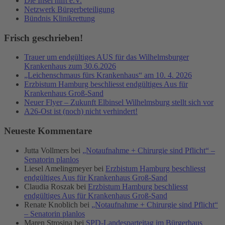
Die Insel hilft e.V.
Netzwerk Bürgerbeteiligung
Bündnis Klinikrettung
Frisch geschrieben!
Trauer um endgültiges AUS für das Wilhelmsburger
Krankenhaus zum 30.6.2026
„Leichenschmaus fürs Krankenhaus“ am 10. 4. 2026
Erzbistum Hamburg beschliesst endgültiges Aus für
Krankenhaus Groß-Sand
Neuer Flyer – Zukunft Elbinsel Wilhelmsburg stellt sich vor
A26-Ost ist (noch) nicht verhindert!
Neueste Kommentare
Jutta Vollmers
bei
„Notaufnahme + Chirurgie sind Pflicht“ –
Senatorin planlos
Liesel Amelingmeyer
bei
Erzbistum Hamburg beschliesst
endgültiges Aus für Krankenhaus Groß-Sand
Claudia Roszak
bei
Erzbistum Hamburg beschliesst
endgültiges Aus für Krankenhaus Groß-Sand
Renate Knoblich
bei
„Notaufnahme + Chirurgie sind Pflicht“
– Senatorin planlos
Maren Strosina
bei
SPD-Landesparteitag im Bürgerhaus