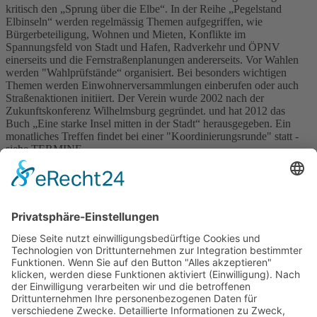
kritisch den „Sprung über die Elbe“. In der Reihe „Pegelstand
Elbinseln“ werden regelmässig Themen aufgegriffen, wie
Bürgerbeteiligung, Wohnen und Mieten, Konflikte im
Spannungsfeld von Stadt und Hafen, Radverkehr und ÖPNV
einerseits und die Fernstraßenplanungen andererseits. Vor Wahlen
werden "Wahlprüfstände“ organisiert. Bei besonders wichtigen
Themen werden Einwohnerversammlungen einberufen oder auch
Straßenaktionen initiiert. Der Verein wurde 2002 nach der
Zukunftskonferenz Wilhelmsburg gegründet. und hat 2012 das
Buch „Eine starke Insel mitten in der Stadt“ herausgegeben. Ein
monatliches Treffen findet bei einer "Koordinierungsrunde" statt -
siehe TERMINE.
Schlagwörter
A26-Ost
Autobahn
Akzeptanzbeschaffung
Baukultur
Bezirk Mitte
Beirat für Stadtteilentwicklung
Bundesverkehrswegeplan
Bildungsoffensive
Bürgerbeteiligung
DEGES
Erzbistum Hamburg
Drittelmix
Gesundheit
Groß-Sand
Feinstaub
Fahrradweg
Grundrechte
Hafenquerspange
IBA
Hafenpassage
igs
Köhlbrandbrücke
Kohlekraftwerk