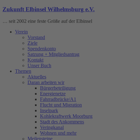
Zukunft Elbinsel Wilhelmsburg e.V.
… seit 2002 eine feste Größe auf der Elbinsel
Verein
Vorstand
Ziele
Spendenkonto
Satzung + Mitgliedsantrag
Kontakt
Unser Buch
Themen
Aktuelles
Daran arbeiten wir
Bürgerbeteiligung
Energienetze
Fahrradbrücke/A1
Flucht und Migration
Inselpark
Kohlekraftwerk Moorburg
Stadt des Ankommens
Veringkanal
Wohnen und mehr
Meilensteine