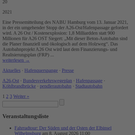
20
2021
Eine Pressemitteilung des NABU Hamburg vom 13. Januar 2021,
in der ein umgehender Stopp der A26-Ost/Hafenpassage gefordert
wird. A 26 Ost / Kostenexplosion: 1,8 Milliardden statt 900
Millionen für A26 OST Siegert: „Mit dieser Beton-Autobahn sind
die Planer finanziell und ökologisch auf dem Holzweg“. Das
Autobahnprojekt A26 Ost wird laut dem Finanzierungs- und
Realisierungsplan (FRP) ...
weiterlesen →
Aktuelles
·
Hafenquerspange
·
Presse
A26-Ost
·
Bundesverkehrswegeplan
·
Hafenpassage
·
Köhlbrandbrücke
·
pendlerautobahn
·
Stadtautobahn
1
2
3
Weiter »
Veranstaltungsliste
Fahrradtour: Der Süden und der Osten der Elbinsel
Wilhelmsburg
am 8. August 2026 11:00