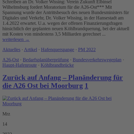
Schreiben an Dr. Volker Wissing: Verein Zukunft Elbinsel
Wilhelmsburg fordert Moratorium für die A26-Ost*** Mit
Spannung wurde der Antrittsbesuch des neuen Bundesministers für
Digitales und Verkehr, Dr. Volker Wissing, in der Hansestadt am
1.4.2022 erwartet. U.a. wegen der offenen Finanzierungsfragen
hinsichtlich der geplanten neuen Köhlbrandquerung, bei der aktuell
mit Kosten von mindestens 3,5 Milliarden gerechnet ...
weiterlesen →
Aktuelles
·
Artikel
·
Hafenquerspange
·
PM 2022
A26-Ost
·
Bedarfsplanüberprüfung
·
Bundesverkehrswegeplan
·
Haupt-Hafenroute
·
Köhlbrandbrücke
Zurück auf Anfang – Planänderung für
die A26 Ost bei Moorburg
1
Mrz
14