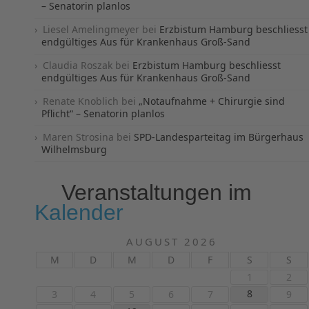
– Senatorin planlos
Liesel Amelingmeyer
bei
Erzbistum Hamburg beschliesst
endgültiges Aus für Krankenhaus Groß-Sand
Claudia Roszak
bei
Erzbistum Hamburg beschliesst
endgültiges Aus für Krankenhaus Groß-Sand
Renate Knoblich
bei
„Notaufnahme + Chirurgie sind
Pflicht“ – Senatorin planlos
Maren Strosina
bei
SPD-Landesparteitag im Bürgerhaus
Wilhelmsburg
Veranstaltungen im
Kalender
AUGUST 2026
M
D
M
D
F
S
S
1
2
8
3
4
5
6
7
9