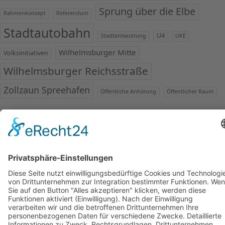
Sprung über die Elbe
Rahmenkonzept
Referendum
Stadtautobahn
U4
Stadtentwicklung
UKE
Wilhelmsburger Mitte
Volksinitiativen
Wilhelmsburger Reichsstraße
Zollzaun Spreehafen
Öffentliche Anhörung
Öffentlicher Raum
© 2013 Zukunft Elbinsel Wilhelmsburg e.V. – Alle Rechte
vorbehalten.
Impressum
|
Datenschutzerklärung
|
Cookie-Einstellungen
Gestaltung:
Monte
Zuma
von BytesForAll
bearbeitet von
Ania
Groß