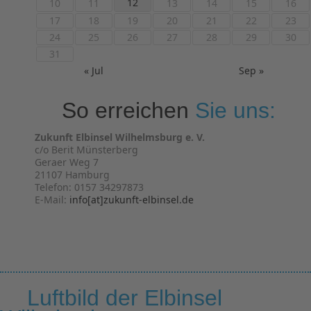
12
10
11
13
14
15
16
17
18
19
20
21
22
23
24
25
26
27
28
29
30
31
« Jul
Sep »
So erreichen
Sie uns:
Zukunft Elbinsel Wilhelmsburg e. V.
c/o Berit Münsterberg
Geraer Weg 7
21107 Hamburg
Telefon: 0157 34297873
E-Mail:
info[at]zukunft-elbinsel.de
Luftbild der Elbinsel