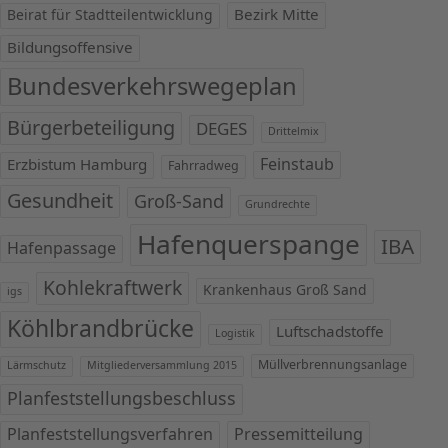
Bezirk Mitte
Beirat für Stadtteilentwicklung
Bildungsoffensive
Bundesverkehrswegeplan
Bürgerbeteiligung
DEGES
Drittelmix
Feinstaub
Erzbistum Hamburg
Fahrradweg
Gesundheit
Groß-Sand
Grundrechte
Hafenquerspange
IBA
Hafenpassage
Kohlekraftwerk
Krankenhaus Groß Sand
igs
Köhlbrandbrücke
Luftschadstoffe
Logistik
Müllverbrennungsanlage
Lärmschutz
Mitgliederversammlung 2015
Planfeststellungsbeschluss
Planfeststellungsverfahren
Pressemitteilung